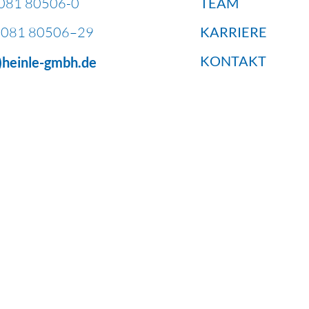
081 80506-0
TEAM
081 80506–29
KARRIERE
KONTAKT
t)heinle-gmbh.de