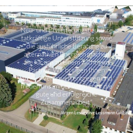
„Ihre umfassende Kompetenz im
Neu- und Erweiterungsbau, Ihre
tatkräftige Unterstützung sowie
die ausführliche Beratung zu
alternativen Energien machen
Sie für uns zu einem wichtigen
Partner. Wir bringen Ihnen
großes Vertrauen entgegen und
freuen uns immer wieder auf die
gute und erfolgreiche
Zusammenarbeit.“
Jürgen Lessmann, Lessmann GmbH