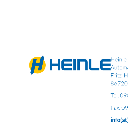
Heinle
Autom
Fritz-
86720 
Tel.
09
Fax.
09
info(a