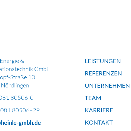
 Energie &
LEISTUNGEN
ationstechnik GmbH
REFERENZEN
Hopf-Straße 13
Nördlingen
UNTERNEHMEN
081 80506-0
TEAM
081 80506–29
KARRIERE
KONTAKT
t)heinle-gmbh.de